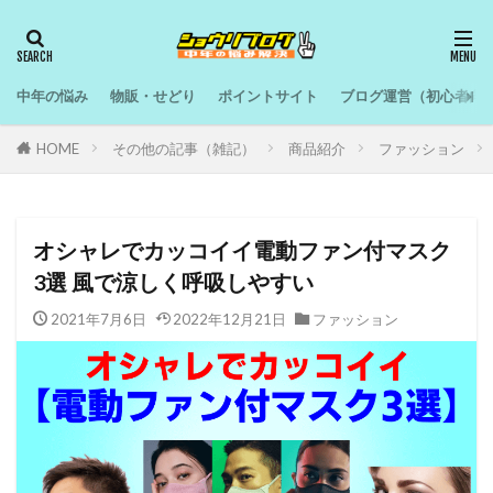
中年の悩み
物販・せどり
ポイントサイト
ブログ運営（初心者向
HOME
その他の記事（雑記）
商品紹介
ファッション
オシャレでカッコイイ電動ファン付マスク
3選 風で涼しく呼吸しやすい
2021年7月6日
2022年12月21日
ファッション