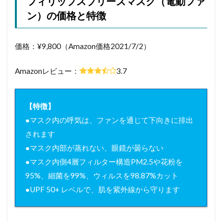
フィリップスブリーズマスク（電動ファ
ン）の価格と特徴
価格：¥9,800（Amazon価格2021/7/2）
Amazonレビュー：
3.7
【特徴】
●マスク内の呼気は、ファンを通じて下向きに排出
されます
●マスク内部が蒸れない、眼鏡が曇らない
●マスク内側4層フィルター構造PM2.5や花粉を
95%、細菌を99%、ウィルスを98.87%カット
●UPF 50+ レベルで、肌を紫外線から守ります