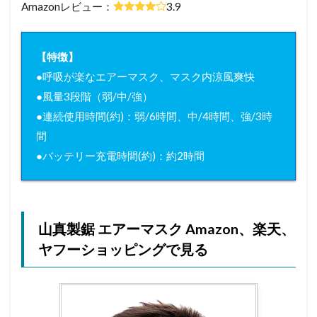
Amazonレビュー：
3.9
【特徴】
●呼吸が楽なエアーマスク、マスク内涼風爽快
●風量3段階（弱/中/強）
●連続使用時間(約)：弱/6時間、中/4時間、強/3時
間
●バッテリー充電時間(約)：約2時間
山真製鋸 エアーマスク Amazon、楽天、
ヤフーショッピングで見る